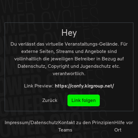
Zur Navigation
Zum Inhalt
Zum Footer
Hey
Du verlässt das virtuelle Veranstaltungs-Gelände. Für
externe Seiten, Streams und Angebote sind
vollinhaltlich die jeweiligen Betreiber in Bezug auf
Datenschutz, Copyright und Jugendschutz etc.
verantwortlich.
Link Preview:
https://confy.kirgroup.net/
Zurück
Link folgen
Impressum/Datenschutz
Kontakt zu den
Prinzipien
Hilfe vor
Teams
Ort