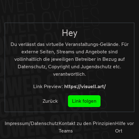
Zur Navigation
Zum Inhalt
Zum Footer
Hey
Du verlässt das virtuelle Veranstaltungs-Gelände. Für
externe Seiten, Streams und Angebote sind
vollinhaltlich die jeweiligen Betreiber in Bezug auf
Datenschutz, Copyright und Jugendschutz etc.
verantwortlich.
Link Preview:
https://visuell.art/
Zurück
Link folgen
Impressum/Datenschutz
Kontakt zu den
Prinzipien
Hilfe vor
Teams
Ort