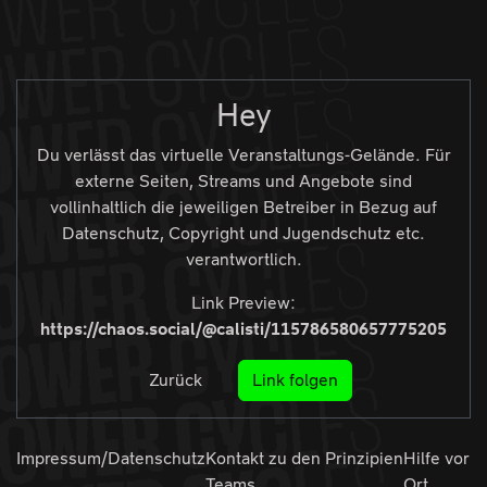
Zur Navigation
Zum Inhalt
Zum Footer
Hey
Du verlässt das virtuelle Veranstaltungs-Gelände. Für
externe Seiten, Streams und Angebote sind
vollinhaltlich die jeweiligen Betreiber in Bezug auf
Datenschutz, Copyright und Jugendschutz etc.
verantwortlich.
Link Preview:
https://chaos.social/@calisti/115786580657775205
Zurück
Link folgen
Impressum/Datenschutz
Kontakt zu den
Prinzipien
Hilfe vor
Teams
Ort