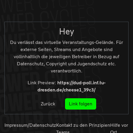
Zur Navigation
Zum Inhalt
Zum Footer
Hey
Du verlässt das virtuelle Veranstaltungs-Gelände. Für
externe Seiten, Streams und Angebote sind
vollinhaltlich die jeweiligen Betreiber in Bezug auf
Datenschutz, Copyright und Jugendschutz etc.
verantwortlich.
Link Preview:
https://dud-poll.inf.tu-
dresden.de/cheese1_39c3/
Zurück
Link folgen
Impressum/Datenschutz
Kontakt zu den
Prinzipien
Hilfe vor
Teams
Ort