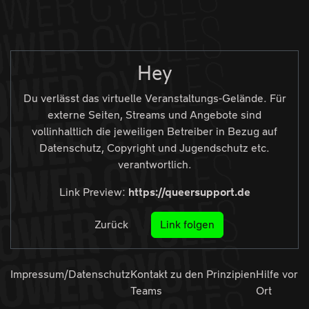
Zur Navigation
Zum Inhalt
Zum Footer
Hey
Du verlässt das virtuelle Veranstaltungs-Gelände. Für
externe Seiten, Streams und Angebote sind
vollinhaltlich die jeweiligen Betreiber in Bezug auf
Datenschutz, Copyright und Jugendschutz etc.
verantwortlich.
Link Preview:
https://queersupport.de
Zurück
Link folgen
Impressum/Datenschutz
Kontakt zu den
Prinzipien
Hilfe vor
Teams
Ort