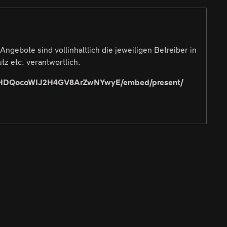
ngebote sind vollinhaltlich die jeweiligen Betreiber in
z etc. verantwortlich.
tpGlHDQocoWIJ2H4GV8ArZwNYwyE/embed/present/