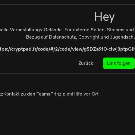
Hey
uelle Veranstaltungs-Gelände. Für externe Seiten, Streams und A
Bezug auf Datenschutz, Copyright und Jugendschut
ttps://cryptpad.fr/code/#/2/code/view/g5DZa9fO-clwj3p
Zurück
Link folgen
tz
Kontakt zu den Teams
Prinzipien
Hilfe vor Ort