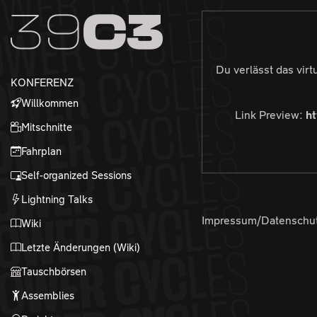
Zur Navigation
Zum Inhalt
Zum Footer
Du verlässt das virt
KONFERENZ
Willkommen
Link Preview:
h
Mitschnitte
Fahrplan
Self-organized Sessions
Lightning Talks
Impressum/Datenschu
Wiki
Letzte Änderungen (Wiki)
Tauschbörsen
Assemblies