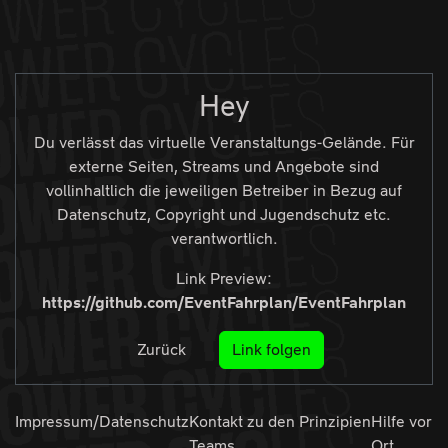
Zur Navigation
Zum Inhalt
Zum Footer
Hey
Du verlässt das virtuelle Veranstaltungs-Gelände. Für
externe Seiten, Streams und Angebote sind
vollinhaltlich die jeweiligen Betreiber in Bezug auf
Datenschutz, Copyright und Jugendschutz etc.
verantwortlich.
Link Preview:
https://github.com/EventFahrplan/EventFahrplan
Zurück
Link folgen
Impressum/Datenschutz
Kontakt zu den
Prinzipien
Hilfe vor
Teams
Ort