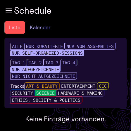
Zur Navigation
Schedule
Zum Inhalt
Zum Footer
Liste
Kalender
ALLE
NUR KURATIERTE
NUR VON ASSEMBLIES
NUR SELF-ORGANIZED-SESSIONS
TAG 1
TAG 2
TAG 3
TAG 4
NUR AUFGEZEICHNETE
NUR NICHT AUFGEZEICHNETE
Tracks
ART & BEAUTY
ENTERTAINMENT
CCC
SECURITY
SCIENCE
HARDWARE & MAKING
ETHICS, SOCIETY & POLITICS
Keine Einträge vorhanden.