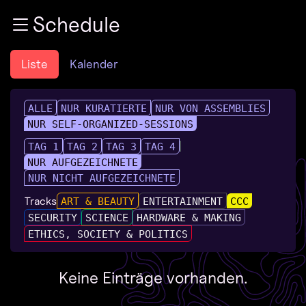
Zur Navigation
Schedule
Zum Inhalt
Zum Footer
Liste
Kalender
ALLE
NUR KURATIERTE
NUR VON ASSEMBLIES
NUR SELF-ORGANIZED-SESSIONS
TAG 1
TAG 2
TAG 3
TAG 4
NUR AUFGEZEICHNETE
NUR NICHT AUFGEZEICHNETE
Tracks
ART & BEAUTY
ENTERTAINMENT
CCC
SECURITY
SCIENCE
HARDWARE & MAKING
ETHICS, SOCIETY & POLITICS
Keine Einträge vorhanden.