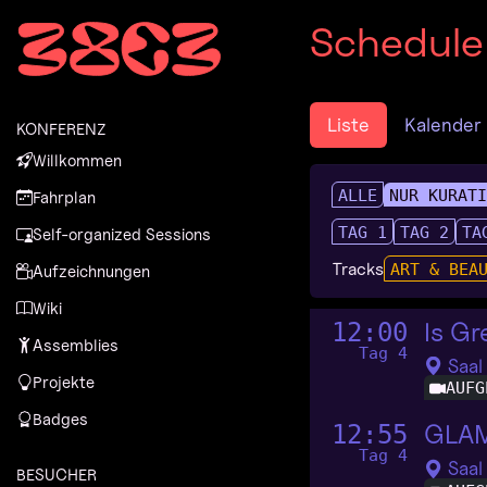
Zur Navigation
Schedule
Zum Inhalt
Zum Footer
Liste
Kalender
KONFERENZ
Willkommen
ALLE
NUR KURAT
Fahrplan
TAG 1
TAG 2
TA
Self-organized Sessions
Tracks
ART & BEA
Aufzeichnungen
Wiki
Is Gr
12:00
Assemblies
Tag 4
Saal
Projekte
AUFG
Badges
GLAM
12:55
Tag 4
Saal
BESUCHER