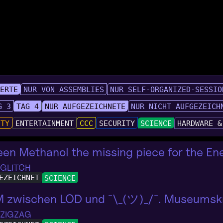
IERTE
NUR VON ASSEMBLIES
NUR SELF-ORGANIZED-SESSIO
G 3
TAG 4
NUR AUFGEZEICHNETE
NUR NICHT AUFGEZEICH
UTY
ENTERTAINMENT
CCC
SECURITY
SCIENCE
HARDWARE &
een Methanol the missing piece for the En
 GLITCH
EZEICHNET
SCIENCE
 zwischen LOD und ¯\_(ツ)_/¯. Museumskri
 ZIGZAG