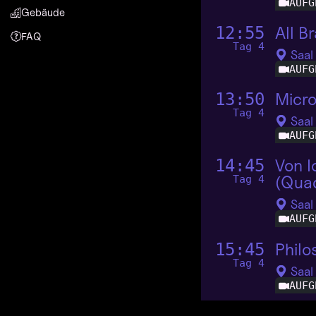
AUFG
Gebäude
All B
12:55
FAQ
Tag 4
Saal
AUFG
Micro
13:50
Tag 4
Saal
AUFG
Von I
14:45
(Qua
Tag 4
Saal
AUFG
Philo
15:45
Tag 4
Saal
AUFG