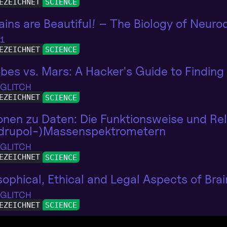
EZEICHNET
SCIENCE
rains are Beautiful! – The Biology of Neurod
 1
EZEICHNET
SCIENCE
bes vs. Mars: A Hacker's Guide to Finding 
 GLITCH
EZEICHNET
SCIENCE
onen zu Daten: Die Funktionsweise und Re
drupol-)Massenspektrometern
 GLITCH
EZEICHNET
SCIENCE
sophical, Ethical and Legal Aspects of Br
 GLITCH
EZEICHNET
SCIENCE