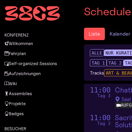
Zur Navigation
Schedule
Zum Inhalt
Zum Footer
Liste
Kalender
KONFERENZ
Willkommen
ALLE
NUR KURAT
Fahrplan
TAG 1
TAG 2
TA
Self-organized Sessions
Tracks
ART & BEA
Aufzeichnungen
Wiki
Chatb
11:00
Assemblies
Tag 3
Saal
Projekte
AUFG
Badges
Sacri
11:00
Solut
Tag 3
BESUCHER