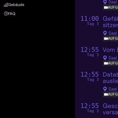
Saal
Gebäude
AUFG
FAQ
Gefäh
11:00
sitze
Tag 3
Saal
AUFG
Vom B
12:55
Tag 3
Saal
AUFG
Data
12:55
ausli
Tag 3
Saal
AUFG
Gesch
12:55
vers
Tag 3