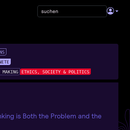
NS
NETE
& MAKING
ETHICS, SOCIETY & POLITICS
nking is Both the Problem and the