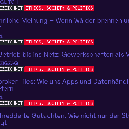
 GLITCH
EZEICHNET
ETHICS, SOCIETY & POLITICS
rliche Meinung – Wenn Wälder brennen un
n
 1
EZEICHNET
ETHICS, SOCIETY & POLITICS
etrieb bis ins Netz: Gewerkschaften als 
 ZIGZAG
EZEICHNET
ETHICS, SOCIETY & POLITICS
broker Files: Wie uns Apps und Datenhän
efern
 1
EZEICHNET
ETHICS, SOCIETY & POLITICS
redderte Gutachten: Wie nicht nur der Staa
agt