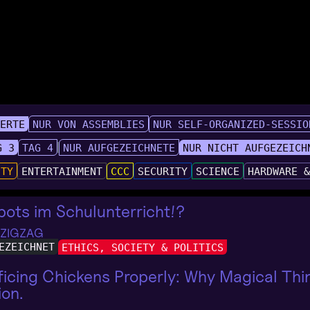
IERTE
NUR VON ASSEMBLIES
NUR SELF-ORGANIZED-SESSIO
G 3
TAG 4
NUR AUFGEZEICHNETE
NUR NICHT AUFGEZEICH
UTY
ENTERTAINMENT
CCC
SECURITY
SCIENCE
HARDWARE 
ots im Schulunterricht!?
 ZIGZAG
EZEICHNET
ETHICS, SOCIETY & POLITICS
ficing Chickens Properly: Why Magical Thi
ion.