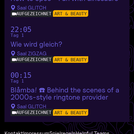
Saal GLITCH
AUFGEZEICHNET
ART & BEAUTY
22:05
Tag 1
Wie wird gleich?
Saal ZIGZAG
AUFGEZEICHNET
ART & BEAUTY
00:15
Tag 1
Blåmba! ☎️ Behind the scenes of a
2000s-style ringtone provider
Saal GLITCH
AUFGEZEICHNET
ART & BEAUTY
Kontakt
Impressum
Spielregeln
Helpful Teams