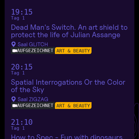
19:15
Tag 1
Dead Man’s Switch. An art shield to
protect the life of Julian Assange
Saal GLITCH
AUFGEZEICHNET
ART & BEAUTY
20:15
Tag 1
Spatial Interrogations Or the Color
of the Sky
Saal ZIGZAG
AUFGEZEICHNET
ART & BEAUTY
21:10
Tag 1
How to Spec - Fun with dinosaurs