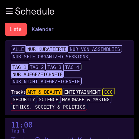
Zur Navigation
Schedule
Zum Inhalt
Zum Footer
Liste
Kalender
ALLE
NUR KURATIERTE
NUR VON ASSEMBLIES
NUR SELF-ORGANIZED-SESSIONS
TAG 1
TAG 2
TAG 3
TAG 4
NUR AUFGEZEICHNETE
NUR NICHT AUFGEZEICHNETE
Tracks
ART & BEAUTY
ENTERTAINMENT
CCC
SECURITY
SCIENCE
HARDWARE & MAKING
ETHICS, SOCIETY & POLITICS
11:00
Tag 1