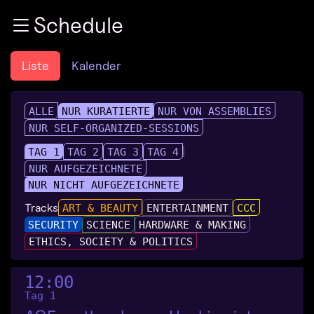
Zur Navigation
Schedule
Zum Inhalt
Zum Footer
Liste
Kalender
ALLE
NUR KURATIERTE
NUR VON ASSEMBLIES
NUR SELF-ORGANIZED-SESSIONS
TAG 1
TAG 2
TAG 3
TAG 4
NUR AUFGEZEICHNETE
NUR NICHT AUFGEZEICHNETE
Tracks
ART & BEAUTY
ENTERTAINMENT
CCC
SECURITY
SCIENCE
HARDWARE & MAKING
ETHICS, SOCIETY & POLITICS
12:00
Tag 1