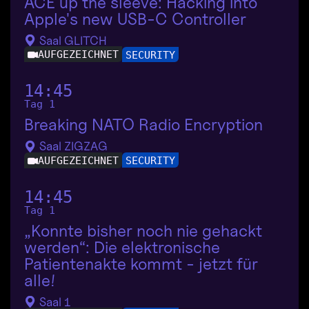
ACE up the sleeve: Hacking into
Apple's new USB-C Controller
Saal GLITCH
AUFGEZEICHNET
SECURITY
14:45
Tag 1
Breaking NATO Radio Encryption
Saal ZIGZAG
AUFGEZEICHNET
SECURITY
14:45
Tag 1
„Konnte bisher noch nie gehackt
werden“: Die elektronische
Patientenakte kommt - jetzt für
alle!
Saal 1