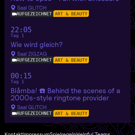
Saal GLITCH
AUFGEZEICHNET
ART & BEAUTY
22:05
Tag 1
Wie wird gleich?
Saal ZIGZAG
AUFGEZEICHNET
ART & BEAUTY
00:15
Tag 1
Blåmba! ☎️ Behind the scenes of a
2000s-style ringtone provider
Saal GLITCH
AUFGEZEICHNET
ART & BEAUTY
Kontakt
Impressum
Spielregeln
Helpful Teams