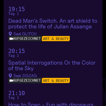
19:15
Tag 1
Dead Man’s Switch. An art shield to
protect the life of Julian Assange
Saal GLITCH
AUFGEZEICHNET
ART & BEAUTY
20:15
Tag 1
Spatial Interrogations Or the Color
of the Sky
Saal ZIGZAG
AUFGEZEICHNET
ART & BEAUTY
21:10
Tag 1
How to Spec - Fun with dinosaurs