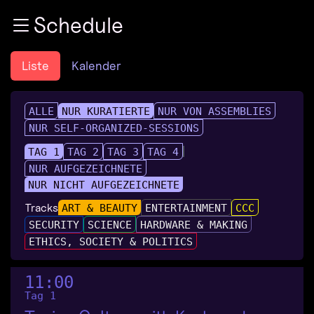
Zur Navigation
Schedule
Zum Inhalt
Zum Footer
Liste
Kalender
ALLE
NUR KURATIERTE
NUR VON ASSEMBLIES
NUR SELF-ORGANIZED-SESSIONS
TAG 1
TAG 2
TAG 3
TAG 4
NUR AUFGEZEICHNETE
NUR NICHT AUFGEZEICHNETE
Tracks
ART & BEAUTY
ENTERTAINMENT
CCC
SECURITY
SCIENCE
HARDWARE & MAKING
ETHICS, SOCIETY & POLITICS
11:00
Tag 1