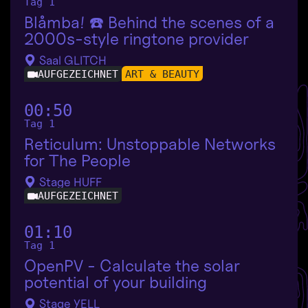
Tag 1
Blåmba! ☎️ Behind the scenes of a
2000s-style ringtone provider
Saal GLITCH
AUFGEZEICHNET
ART & BEAUTY
00:50
Tag 1
Reticulum: Unstoppable Networks
for The People
Stage HUFF
AUFGEZEICHNET
01:10
Tag 1
OpenPV - Calculate the solar
potential of your building
Stage YELL