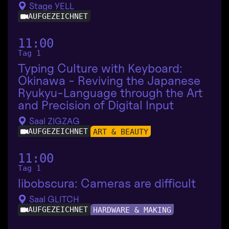
Stage YELL
AUFGEZEICHNET
11:00
Tag 1
Typing Culture with Keyboard:
Okinawa - Reviving the Japanese
Ryukyu-Language through the Art
and Precision of Digital Input
Saal ZIGZAG
AUFGEZEICHNET
ART & BEAUTY
11:00
Tag 1
libobscura: Cameras are difficult
Saal GLITCH
AUFGEZEICHNET
HARDWARE & MAKING