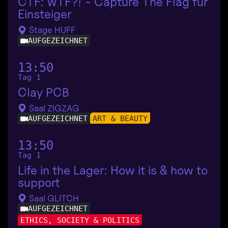
CTF: WTF?! - Capture The Flag für
Einsteiger
Stage HUFF
AUFGEZEICHNET
13:50
Tag 1
Clay PCB
Saal ZIGZAG
AUFGEZEICHNET
ART & BEAUTY
13:50
Tag 1
Life in the Lager: How it is & how to
support
Saal GLITCH
AUFGEZEICHNET
ETHICS, SOCIETY & POLITICS