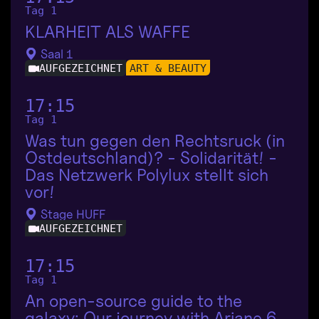
Tag 1
KLARHEIT ALS WAFFE
Saal 1
AUFGEZEICHNET
ART & BEAUTY
17:15
Tag 1
Was tun gegen den Rechtsruck (in
Ostdeutschland)? - Solidarität! -
Das Netzwerk Polylux stellt sich
vor!
Stage HUFF
AUFGEZEICHNET
17:15
Tag 1
An open-source guide to the
galaxy: Our journey with Ariane 6