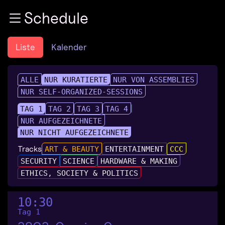
Zur Navigation
Schedule
Zum Inhalt
Zum Footer
Liste
Kalender
ALLE
NUR KURATIERTE
NUR VON ASSEMBLIES
NUR SELF-ORGANIZED-SESSIONS
TAG 1
TAG 2
TAG 3
TAG 4
NUR AUFGEZEICHNETE
NUR NICHT AUFGEZEICHNETE
Tracks
ART & BEAUTY
ENTERTAINMENT
CCC
SECURITY
SCIENCE
HARDWARE & MAKING
ETHICS, SOCIETY & POLITICS
10:30
Tag 1