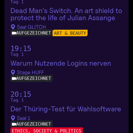
Tag 1
Dead Man’s Switch. An art shield to
protect the life of Julian Assange
Saal GLITCH
AUFGEZEICHNET
ART & BEAUTY
19:15
Tag 1
Warum Nutzende Logins nerven
Stage HUFF
AUFGEZEICHNET
20:15
Tag 1
Der Thüring-Test für Wahlsoftware
Saal 1
AUFGEZEICHNET
ETHICS, SOCIETY & POLITICS