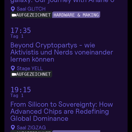
Saal GLITCH
AUFGEZEICHNET
HARDWARE & MAKING
17:35
Tag 1
Beyond Cryptopartys - wie
Aktivistis und Nerds voneinander
lernen können
Stage YELL
AUFGEZEICHNET
19:15
Tag 1
From Silicon to Sovereignty: How
Advanced Chips are Redefining
Global Dominance
Saal ZIGZAG