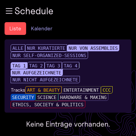
Zur Navigation
Schedule
Zum Inhalt
Zum Footer
Liste
Kalender
ALLE
NUR KURATIERTE
NUR VON ASSEMBLIES
NUR SELF-ORGANIZED-SESSIONS
TAG 1
TAG 2
TAG 3
TAG 4
NUR AUFGEZEICHNETE
NUR NICHT AUFGEZEICHNETE
Tracks
ART & BEAUTY
ENTERTAINMENT
CCC
SECURITY
SCIENCE
HARDWARE & MAKING
ETHICS, SOCIETY & POLITICS
Keine Einträge vorhanden.