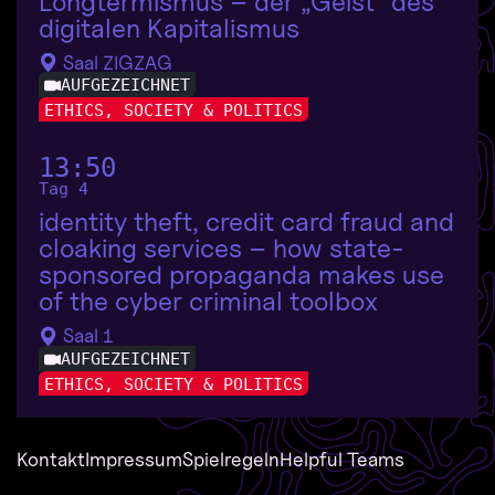
Longtermismus – der „Geist“ des
digitalen Kapitalismus
Saal ZIGZAG
AUFGEZEICHNET
ETHICS, SOCIETY & POLITICS
13:50
Tag 4
identity theft, credit card fraud and
cloaking services – how state-
sponsored propaganda makes use
of the cyber criminal toolbox
Saal 1
AUFGEZEICHNET
ETHICS, SOCIETY & POLITICS
Kontakt
Impressum
Spielregeln
Helpful Teams