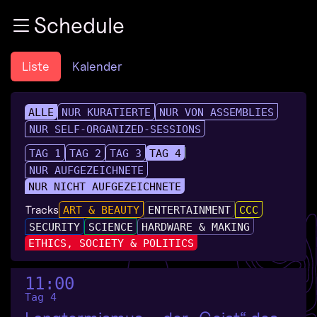
Zur Navigation
Schedule
Zum Inhalt
Zum Footer
Liste
Kalender
ALLE
NUR KURATIERTE
NUR VON ASSEMBLIES
NUR SELF-ORGANIZED-SESSIONS
TAG 1
TAG 2
TAG 3
TAG 4
NUR AUFGEZEICHNETE
NUR NICHT AUFGEZEICHNETE
Tracks
ART & BEAUTY
ENTERTAINMENT
CCC
SECURITY
SCIENCE
HARDWARE & MAKING
ETHICS, SOCIETY & POLITICS
11:00
Tag 4