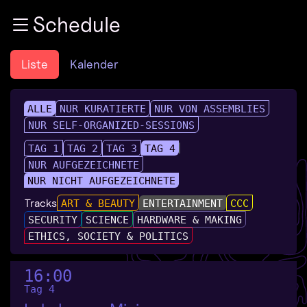
Zur Navigation
Schedule
Zum Inhalt
Zum Footer
Liste
Kalender
ALLE
NUR KURATIERTE
NUR VON ASSEMBLIES
NUR SELF-ORGANIZED-SESSIONS
TAG 1
TAG 2
TAG 3
TAG 4
NUR AUFGEZEICHNETE
NUR NICHT AUFGEZEICHNETE
Tracks
ART & BEAUTY
ENTERTAINMENT
CCC
SECURITY
SCIENCE
HARDWARE & MAKING
ETHICS, SOCIETY & POLITICS
16:00
Tag 4