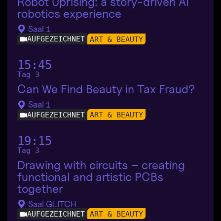
Robot Uprising: a story-driven AI
robotics experience
Saal 1
AUFGEZEICHNET
ART & BEAUTY
15:45
Tag 3
Can We Find Beauty in Tax Fraud?
Saal 1
AUFGEZEICHNET
ART & BEAUTY
19:15
Tag 3
Drawing with circuits – creating
functional and artistic PCBs
together
Saal GLITCH
AUFGEZEICHNET
ART & BEAUTY