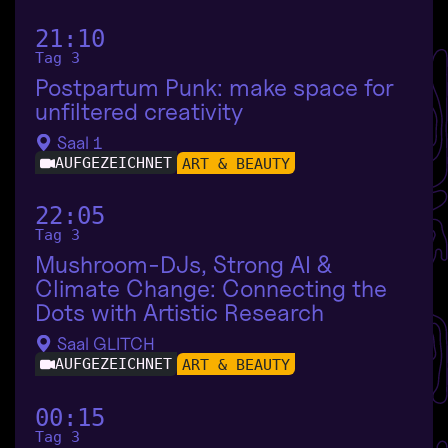
21:10
Tag 3
Postpartum Punk: make space for
unfiltered creativity
Saal 1
AUFGEZEICHNET
ART & BEAUTY
22:05
Tag 3
Mushroom-DJs, Strong AI &
Climate Change: Connecting the
Dots with Artistic Research
Saal GLITCH
AUFGEZEICHNET
ART & BEAUTY
00:15
Tag 3