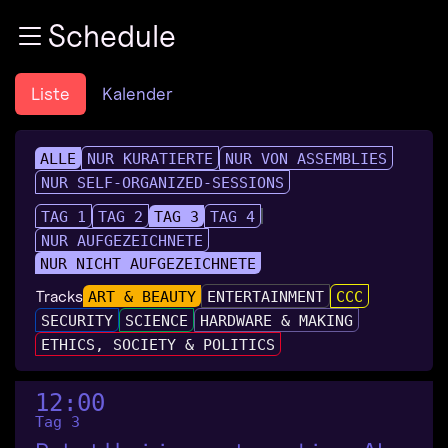
Zur Navigation
Schedule
Zum Inhalt
Zum Footer
Liste
Kalender
ALLE
NUR KURATIERTE
NUR VON ASSEMBLIES
NUR SELF-ORGANIZED-SESSIONS
TAG 1
TAG 2
TAG 3
TAG 4
NUR AUFGEZEICHNETE
NUR NICHT AUFGEZEICHNETE
Tracks
ART & BEAUTY
ENTERTAINMENT
CCC
SECURITY
SCIENCE
HARDWARE & MAKING
ETHICS, SOCIETY & POLITICS
12:00
Tag 3