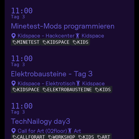
11:00
Tag 3
Minetest-Mods programmieren
Kidspace - Hackcenter
Kidspace
MINETEST
KIDSPACE
KIDS
11:00
Tag 3
Elektrobausteine - Tag 3
Kidspace - Elektrotisch
Kidspace
KIDSPACE
ELEKTROBAUSTEINE
KIDS
11:00
Tag 3
TechNailogy day3
Call for Art (02floor)
Art
CALLFORART
WORKSHOP
KIDS
ART