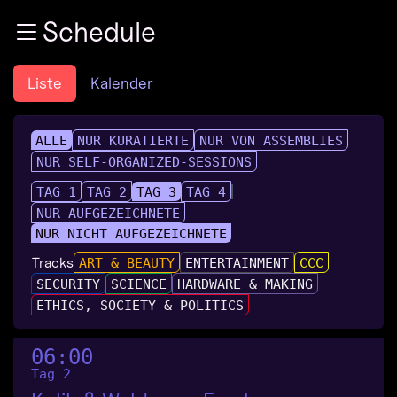
Zur Navigation
Schedule
Zum Inhalt
Zum Footer
Liste
Kalender
ALLE
NUR KURATIERTE
NUR VON ASSEMBLIES
NUR SELF-ORGANIZED-SESSIONS
TAG 1
TAG 2
TAG 3
TAG 4
NUR AUFGEZEICHNETE
NUR NICHT AUFGEZEICHNETE
Tracks
ART & BEAUTY
ENTERTAINMENT
CCC
SECURITY
SCIENCE
HARDWARE & MAKING
ETHICS, SOCIETY & POLITICS
06:00
Tag 2