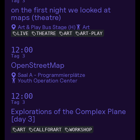
Tag 3
on the first night we looked at
maps (theatre)
Art & Play Bus Stage (H)
Art
LIVE
THEATRE
ART
ART-PLAY
12:00
Tag 3
OpenStreetMap
Saal A - Programmierplätze
Youth Operation Center
12:00
Tag 3
Explorations of the Complex Plane
[day 3]
ART
CALLFORART
WORKSHOP