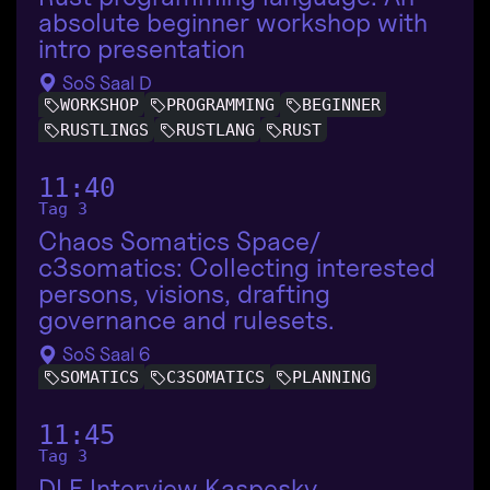
absolute beginner workshop with
intro presentation
SoS Saal D
WORKSHOP
PROGRAMMING
BEGINNER
RUSTLINGS
RUSTLANG
RUST
11:40
Tag 3
Chaos Somatics Space/
c3somatics: Collecting interested
persons, visions, drafting
governance and rulesets.
SoS Saal 6
SOMATICS
C3SOMATICS
PLANNING
11:45
Tag 3
DLF Interview Kaspesky