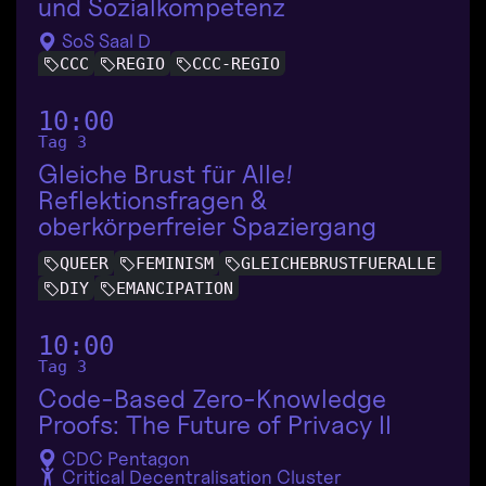
und Sozialkompetenz
SoS Saal D
CCC
REGIO
CCC-REGIO
10:00
Tag 3
Gleiche Brust für Alle!
Reflektionsfragen &
oberkörperfreier Spaziergang
QUEER
FEMINISM
GLEICHEBRUSTFUERALLE
DIY
EMANCIPATION
10:00
Tag 3
Code-Based Zero-Knowledge
Proofs: The Future of Privacy II
CDC Pentagon
Critical Decentralisation Cluster