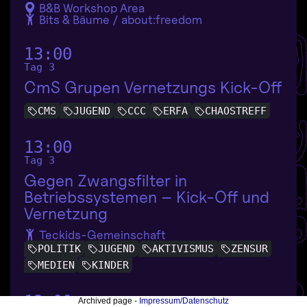
B&B Workshop Area
Bits & Bäume / about:freedom
13:00
Tag 3
CmS Grupen Vernetzungs Kick-Off
CMS
JUGEND
CCC
ERFA
CHAOSTREFF
13:00
Tag 3
Gegen Zwangsfilter in
Betriebssystemen – Kick-Off und
Vernetzung
Teckids-Gemeinschaft
POLITIK
JUGEND
AKTIVISMUS
ZENSUR
MEDIEN
KINDER
13:00
Archived page -
Impressum/Datenschutz