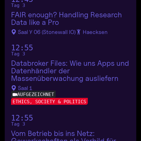
Tag 3
FAIR enough? Handling Research
Data like a Pro
Saal Y 06 (Stonewall IO)
Haecksen
12:55
Tag 3
Databroker Files: Wie uns Apps und
Datenhändler der
Massenüberwachung ausliefern
Saal 1
AUFGEZEICHNET
ETHICS, SOCIETY & POLITICS
12:55
Tag 3
Vom Betrieb bis ins Netz:
Gewerkschaften als Vorbild für