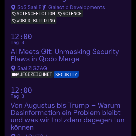
SoS Saal E
Galactic Developments
SCIENCEFICTION
SCIENCE
WORLD-BUILDING
12:00
Tag 3
AI Meets Git: Unmasking Security
Flaws in Qodo Merge
Saal ZIGZAG
AUFGEZEICHNET
SECURITY
12:00
Tag 3
Von Augustus bis Trump – Warum
Desinformation ein Problem bleibt
und was wir trotzdem dagegen tun
können