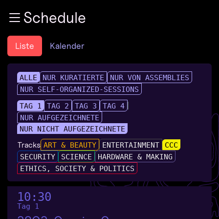
Zur Navigation
Schedule
Zum Inhalt
Zum Footer
Liste
Kalender
ALLE
NUR KURATIERTE
NUR VON ASSEMBLIES
NUR SELF-ORGANIZED-SESSIONS
TAG 1
TAG 2
TAG 3
TAG 4
NUR AUFGEZEICHNETE
NUR NICHT AUFGEZEICHNETE
Tracks
ART & BEAUTY
ENTERTAINMENT
CCC
SECURITY
SCIENCE
HARDWARE & MAKING
ETHICS, SOCIETY & POLITICS
10:30
Tag 1