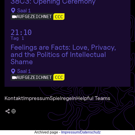
38C3: Opening Ceremony
Saal 1
AUFGEZEICHNET
CCC
21:10
Tag 1
Feelings are Facts: Love, Privacy,
and the Politics of Intellectual
Shame
Saal 1
AUFGEZEICHNET
CCC
Kontakt
Impressum
Spielregeln
Helpful Teams
Archived page -
Impressum/Datenschutz