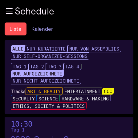
Zur Navigation
Schedule
Zum Inhalt
Zum Footer
Liste
Kalender
ALLE
NUR KURATIERTE
NUR VON ASSEMBLIES
NUR SELF-ORGANIZED-SESSIONS
TAG 1
TAG 2
TAG 3
TAG 4
NUR AUFGEZEICHNETE
NUR NICHT AUFGEZEICHNETE
Tracks
ART & BEAUTY
ENTERTAINMENT
CCC
SECURITY
SCIENCE
HARDWARE & MAKING
ETHICS, SOCIETY & POLITICS
10:30
Tag 1