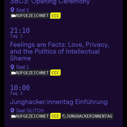
38C3: Opening Ceremony
Saal 1
AUFGEZEICHNET
CCC
21:10
Tag 1
Feelings are Facts: Love, Privacy,
and the Politics of Intellectual
Shame
Saal 1
AUFGEZEICHNET
CCC
10:00
Tag 2
Junghacker:innentag Einführung
Saal GLITCH
AUFGEZEICHNET
JUNGHACKERINNENTAG
CCC