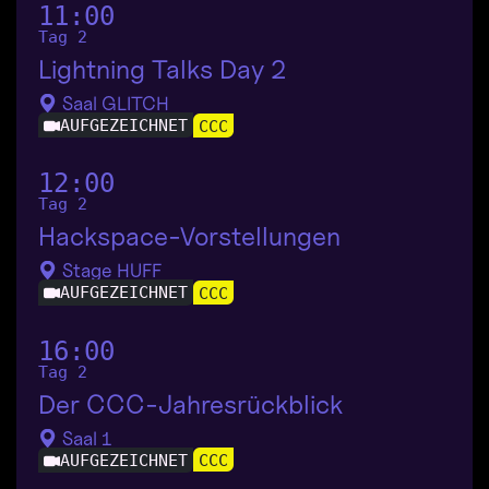
11:00
Tag 2
Lightning Talks Day 2
Saal GLITCH
AUFGEZEICHNET
CCC
12:00
Tag 2
Hackspace-Vorstellungen
Stage HUFF
AUFGEZEICHNET
CCC
16:00
Tag 2
Der CCC-Jahresrückblick
Saal 1
AUFGEZEICHNET
CCC