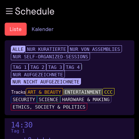
Zur Navigation
Schedule
Zum Inhalt
Zum Footer
Liste
Kalender
ALLE
NUR KURATIERTE
NUR VON ASSEMBLIES
NUR SELF-ORGANIZED-SESSIONS
TAG 1
TAG 2
TAG 3
TAG 4
NUR AUFGEZEICHNETE
NUR NICHT AUFGEZEICHNETE
Tracks
ART & BEAUTY
ENTERTAINMENT
CCC
SECURITY
SCIENCE
HARDWARE & MAKING
ETHICS, SOCIETY & POLITICS
14:30
Tag 1