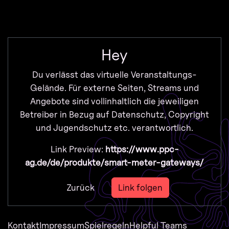
Zur Navigation
Zum Inhalt
Zum Footer
Hey
Du verlässt das virtuelle Veranstaltungs-
Gelände. Für externe Seiten, Streams und
Angebote sind vollinhaltlich die jeweiligen
Betreiber in Bezug auf Datenschutz, Copyright
und Jugendschutz etc. verantwortlich.
Link Preview:
https://www.ppc-
ag.de/de/produkte/smart-meter-gateways/
Zurück
Link folgen
Kontakt
Impressum
Spielregeln
Helpful Teams