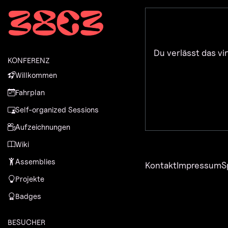
Zur Navigation
Zum Inhalt
Zum Footer
Du verlässt das vi
KONFERENZ
Willkommen
Fahrplan
Self-organized Sessions
Aufzeichnungen
Wiki
Assemblies
Kontakt
Impressum
S
Projekte
Badges
BESUCHER