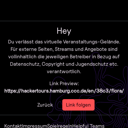
Zur Navigation
Zum Inhalt
Zum Footer
Hey
Du verlässt das virtuelle Veranstaltungs-Gelände.
Für externe Seiten, Streams und Angebote sind
vollinhaltlich die jeweiligen Betreiber in Bezug auf
Datenschutz, Copyright und Jugendschutz etc.
verantwortlich.
Link Preview:
https://hackertours.hamburg.ccc.de/en/38c3/flora/
Zurück
Link folgen
Kontakt
Impressum
Spielregeln
Helpful Teams