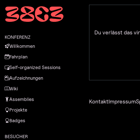
Zur Navigation
Zum Inhalt
Zum Footer
Du verlässt das vi
KONFERENZ
Willkommen
Fahrplan
Self-organized Sessions
Aufzeichnungen
Wiki
Assemblies
Kontakt
Impressum
S
Projekte
Badges
BESUCHER