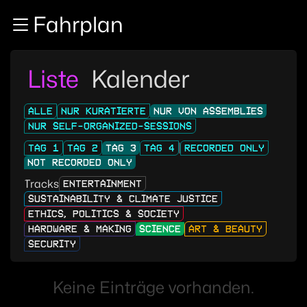
Zur Navigation
Fahrplan
Zum Inhalt
Zum Footer
Liste
Kalender
ALLE
NUR KURATIERTE
NUR VON ASSEMBLIES
NUR SELF-ORGANIZED-SESSIONS
TAG 1
TAG 2
TAG 3
TAG 4
RECORDED ONLY
NOT RECORDED ONLY
Tracks
ENTERTAINMENT
SUSTAINABILITY & CLIMATE JUSTICE
ETHICS, POLITICS & SOCIETY
HARDWARE & MAKING
SCIENCE
ART & BEAUTY
SECURITY
Keine Einträge vorhanden.