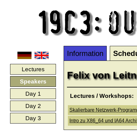
Information
Sched
Lectures
Felix von Leitn
Speakers
Day 1
Lectures / Workshops:
Day 2
Skalierbare Netzwerk-Program
Day 3
Intro zu X86_64 und IA64 Arch