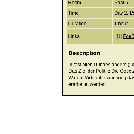
Room
Saal 5
Time
Day 2, 1
Duration
1 hour
Links
[1]
FoeB
Description
In fast allen Bundesländern gi
Das Ziel der Politik: Die Gese
Warum Videoüberwachung das Geg
erarbeitet werden.