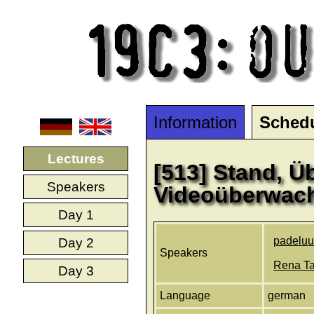
Information
Sched
Lectures
[513] Stand, Ü
Speakers
Videoüberwac
Day 1
padelu
Day 2
Speakers
Rena T
Day 3
Language
german