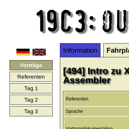
Information
Fahrpl
Vorträge
[494] Intro zu
Referenten
Assembler
Tag 1
Referenten
Tag 2
Tag 3
Sprache
Vortragsdokumentation