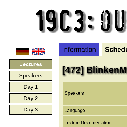
Information
Sched
Lectures
[472] BlinkenM
Speakers
Day 1
Speakers
Day 2
Day 3
Language
Lecture Documentation