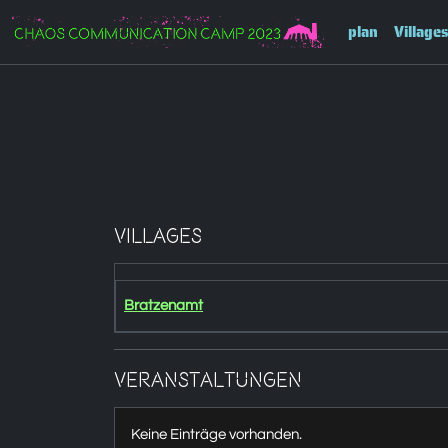
Zur Navigation
plan
Villages
Zum Inhalt
Zum Footer
Villages
Bratzenamt
Veranstaltungen
Keine Einträge vorhanden.