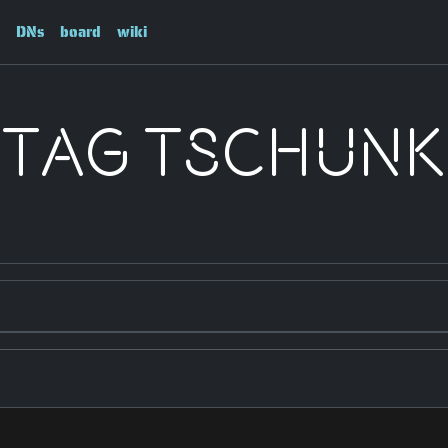
DNs
board
wiki
Tag tschunk